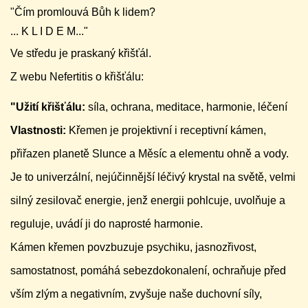
"Čím promlouvá Bůh k lidem?
... K L I D E M..."
Ve středu je praskaný křišťál.
Z webu Nefertitis o křišťálu:
"Užití křišťálu:
síla, ochrana, meditace, harmonie, léčení
Vlastnosti:
Křemen je projektivní i receptivní kámen,
přiřazen planetě Slunce a Měsíc a elementu ohně a vody.
Je to univerzální, nejúčinnější léčivý krystal na světě, velmi
silný zesilovač energie, jenž energii pohlcuje, uvolňuje a
reguluje, uvádí ji do naprosté harmonie.
Kámen křemen povzbuzuje psychiku, jasnozřivost,
samostatnost, pomáhá sebezdokonalení, ochraňuje před
vším zlým a negativním, zvyšuje naše duchovní síly,