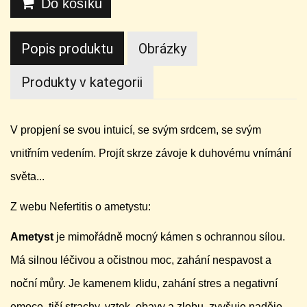
Do košíku
Popis produktu
Obrázky
Produkty v kategorii
V propjení se svou intuicí, se svým srdcem, se svým
vnitřním vedením. Projít skrze závoje k duhovému vnímání
světa...
Z webu Nefertitis o ametystu:
Ametyst
je mimořádně mocný kámen s ochrannou sílou.
Má silnou léčivou a očistnou moc, zahání nespavost a
noční můry. Je kamenem klidu, zahání stres a negativní
emoce, tiší strachy, vztek, obavy a zlobu, zvyšuje naděje,