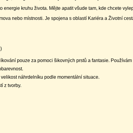
to energie kruhu života. Mějte apatit všude tam, kde chcete vyle
mova nebo místnosti. Je spojena s oblastí Kariéra a Životní cest
)
líkování pouze za pomoci šikovných prstů a fantasie. Používám 
lobarevnost.
t velikost náhrdelníku podle momentální situace.
í z tvorby.