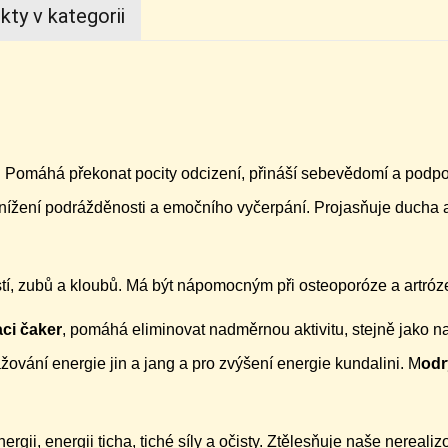
kty v kategorii
e. Pomáhá překonat pocity odcizení, přináší sebevědomí a podpo
nížení podrážděnosti a emočního vyčerpání. Projasňuje ducha 
ostí, zubů a kloubů. Má být nápomocným při osteoporóze a artró
ci čaker
, pomáhá eliminovat nadměrnou aktivitu, stejně jako n
ažování energie jin a jang a pro zvýšení energie kundalini. M
odr
ergii, energii ticha, tiché síly a očisty. Ztělesňuje naše nereali