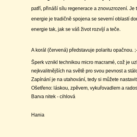
patří, přináší sílu regenerace a znovuzrození. Je 
energie je tradičně spojena se severní oblastí do
energie tak, jak se váš život rozvíjí a teče.
A korál (červená) představuje polaritu opačnou. ;-
Šperk vznikl technikou micro macramé, což je uz
nejkvalitnějších na světě pro svou pevnost a stá
Zapínání je na utahování, tedy si můžete nastavi
Ošetřeno: láskou, zpěvem, vykuřovadlem a radost
Barva nitek - cihlová
Hania