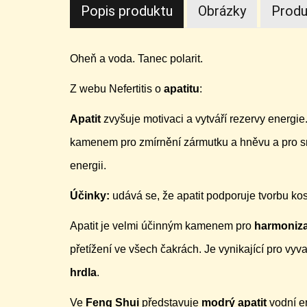
Popis produktu
Obrázky
Produ
Oheň a voda. Tanec polarit.
Z webu Nefertitis o
apatitu
:
Apatit
zvyšuje motivaci a vytváří rezervy energi
kamenem pro zmírnění zármutku a hněvu a pro s
energii.
Účinky:
udává se, že apatit podporuje tvorbu k
Apatit je velmi účinným kamenem pro
harmoniza
přetížení ve všech čakrách. Je vynikající pro vyv
hrdla
.
Ve
Feng Shui
představuje
modrý apatit
vodní en