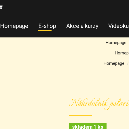
Homepage
E-shop
Akce a kurzy
Videoku
Homepage
Homep
Homepage
Náhrdelník polari
skladem 1 ks