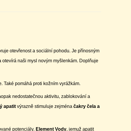
ruje otevřenost a sociální pohodu. Je přínosným
a otevírá naši mysl novým myšlenkám. Doplňuje
ze. Také pomáhá proti kožním vyrážkám.
aopak nedostatečnou aktivitu, zablokování a
ý apatit
výrazně stimuluje zejména
čakry čela a
zované potenciály.
Element Vody
, jemuž apatit