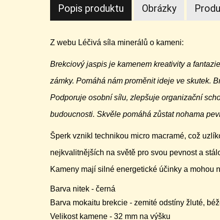
Popis produktu
Obrázky
Produ
Z webu Léčivá síla minerálů o kameni:
Brekciový jaspis je kamenem kreativity a fantazi
zámky. Pomáhá nám proměnit ideje ve skutek. Brek
Podporuje osobní sílu, zlepšuje organizační schop
budoucnosti. Skvěle pomáhá zůstat nohama pevně n
Šperk vznikl technikou micro macramé, což uzlík
nejkvalitnějších na světě pro svou pevnost a stál
Kameny mají silné energetické účinky a mohou 
Barva nitek - černá
Barva mokaitu brekcie - zemité odstíny žluté, béž
Velikost kamene - 32 mm na výšku