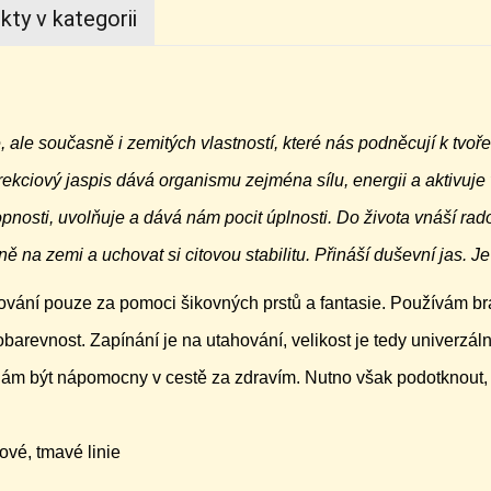
kty v kategorii
e, ale současně i zemitých vlastností, které nás podněcují k tvo
ciový jaspis dává organismu zejména sílu, energii a aktivuje v
nosti, uvolňuje a dává nám pocit úplnosti. Do života vnáší rado
a zemi a uchovat si citovou stabilitu. Přináší duševní jas. Je 
ování pouze za pomoci šikovných prstů a fantasie. Používám br
obarevnost. Zapínání je na utahování, velikost je tedy univerzáln
nám být nápomocny v cestě za zdravím. Nutno však podotknout
ové, tmavé linie