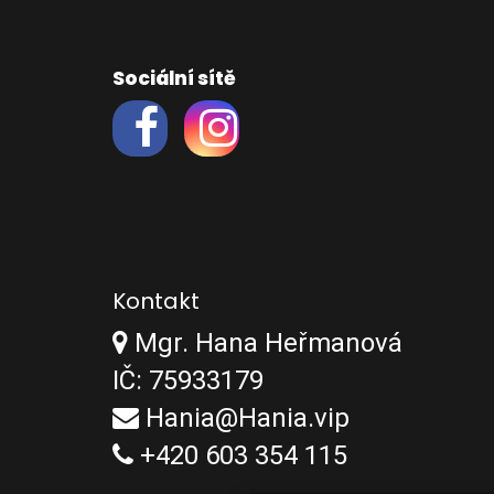
Sociální sítě
Kontakt
Mgr. Hana Heřmanová
IČ: 75933179
Hania@Hania.vip
+420 603 354 115