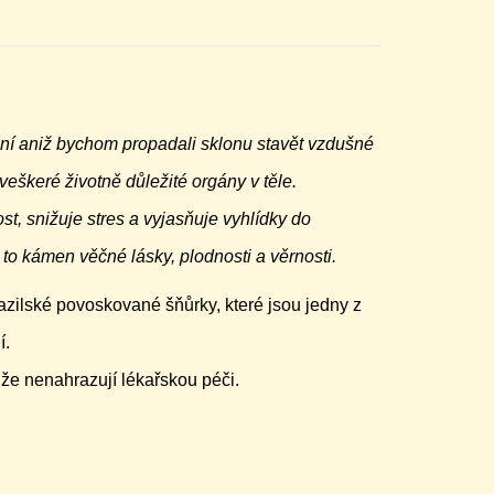
ření aniž bychom propadali sklonu stavět vzdušné
eškeré životně důležité orgány v těle.
st, snižuje stres a vyjasňuje vyhlídky do
to kámen věčné lásky, plodnosti a věrnosti.
azilské povoskované šňůrky, které jsou jedny z
í.
, že nenahrazují lékařskou péči.