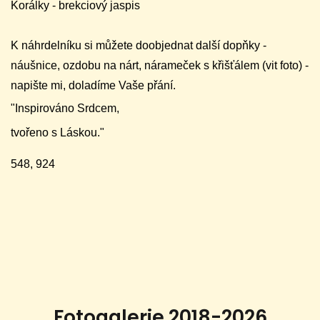
Korálky - brekciový jaspis
K náhrdelníku si můžete doobjednat další dopňky -
náušnice, ozdobu na nárt, nárameček s křišťálem (vit foto) -
napište mi, doladíme Vaše přání.
"Inspirováno Srdcem,
tvořeno s Láskou."
548, 924
Fotogalerie 2018-2026