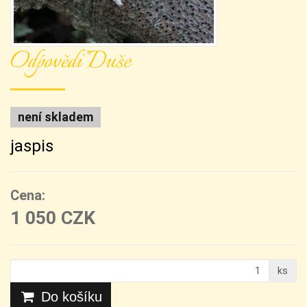
Odpověďi Duše
není skladem
jaspis
Cena:
1 050 CZK
ks
Do košíku