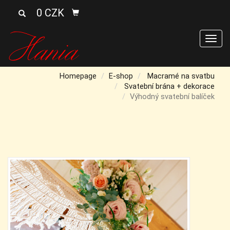
0 CZK
Men
Homepage
E-shop
Macramé na svatbu
Svatební brána + dekorace
Výhodný svatební balíček