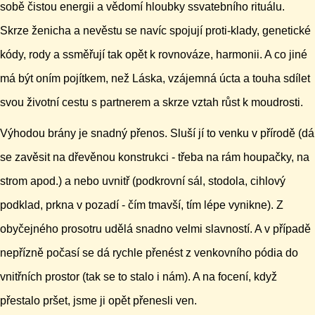
sobě čistou energii a vědomí hloubky ssvatebního rituálu.
Skrze ženicha a nevěstu se navíc spojují proti-klady, genetické
kódy, rody a ssměřují tak opět k rovnováze, harmonii. A co jiné
má být oním pojítkem, než Láska, vzájemná úcta a touha sdílet
svou životní cestu s partnerem a skrze vztah růst k moudrosti.
Výhodou brány je snadný přenos. Sluší jí to venku v přírodě (dá
se zavěsit na dřevěnou konstrukci - třeba na rám houpačky, na
strom apod.) a nebo uvnitř (podkrovní sál, stodola, cihlový
podklad, prkna v pozadí - čím tmavší, tím lépe vynikne). Z
obyčejného prosotru udělá snadno velmi slavností. A v případě
nepřízně počasí se dá rychle přenést z venkovního pódia do
vnitřních prostor (tak se to stalo i nám). A na focení, když
přestalo pršet, jsme ji opět přenesli ven.