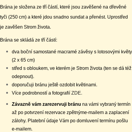
Brána je složena ze tří částí, které jsou zavěšené na dřevěné
tyči (250 cm) a které jdou snadno sundat a přenést. Uprostřed
je zavěšen Strom života.
Brána se skládá ze tří částí:
dva boční samostané macramé závěsy s lotosovými květy
(2 x 65 cm)
střed s obloukem, ve kterém je Strom života (ten se dá též
odepnout).
doporučuji bránu ještě ozdobit květinami.
Více podrobností a fotografií
ZDE.
Závazně vám zarezervuji bránu
na vámi vybraný termín
až po potvrzení rezervace zpětnýme-mailem a zaplacení
zálohy. Platební údaje Vám po domluvení termínu pošlu
e-mailem.