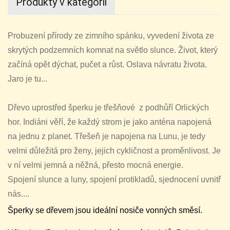
Produkty v kategorii
Probuzení přírody ze zimního spánku, vyvedení života ze
skrytých podzemních komnat na světlo slunce. Život, který
začíná opět dýchat, pučet a růst. Oslava návratu života.
Jaro je tu...
Dřevo uprostřed šperku je třešňové z podhůří Orlických
hor. Indiáni věří, že každý strom je jako anténa napojená
na jednu z planet. Třešeň je napojena na Lunu, je tedy
velmi důležitá pro ženy, jejich cykličnost a proměnlivost. Je
v ní velmi jemná a něžná, přesto mocná energie.
Spojení slunce a luny, spojení protikladů, sjednocení uvnitř
nás....
Šperky se dřevem jsou ideální nosiče vonných směsí.