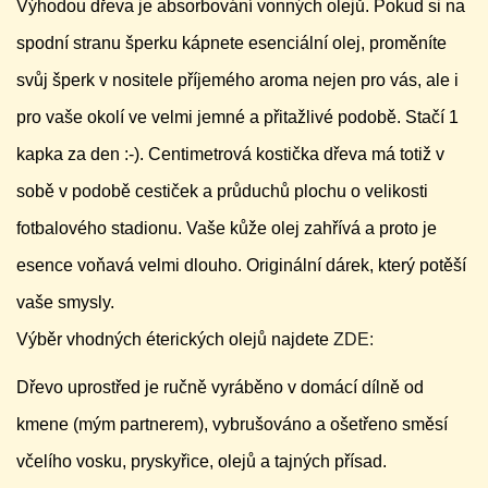
Výhodou dřeva je absorbování vonných olejů. Pokud si na
spodní stranu šperku kápnete esenciální olej, proměníte
svůj šperk v nositele příjemého aroma nejen pro vás, ale i
pro vaše okolí ve velmi jemné a přitažlivé podobě. Stačí 1
kapka za den :-). Centimetrová kostička dřeva má totiž v
sobě v podobě cestiček a průduchů plochu o velikosti
fotbalového stadionu. Vaše kůže olej zahřívá a proto je
esence voňavá velmi dlouho. Originální dárek, který potěší
vaše smysly.
Výběr vhodných éterických olejů najdete
ZDE:
Dřevo uprostřed je ručně vyráběno v domácí dílně od
kmene (mým partnerem), vybrušováno a ošetřeno směsí
včelího vosku, pryskyřice, olejů a tajných přísad.