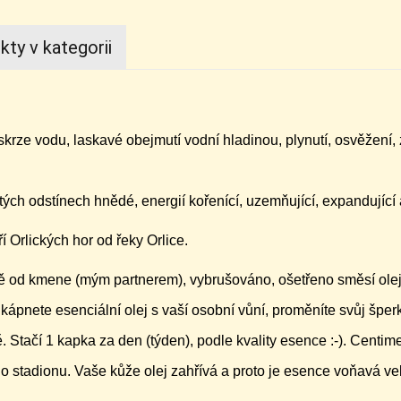
kty v kategorii
 skrze vodu, laskavé obejmutí vodní hladinou, plynutí, osvěžení
ých odstínech hnědé, energií kořenící, uzemňující, expandující 
 Orlických hor od řeky Orlice.
ně od kmene (mým partnerem), vybrušováno, ošetřeno směsí ole
kápnete esenciální olej s vaší osobní vůní, proměníte svůj šperk
. Stačí 1 kapka za den (týden), podle kvality esence :-). Centi
ho stadionu. Vaše kůže olej zahřívá a proto je esence voňavá ve