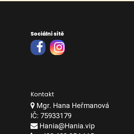
Sociální sítě
Kontakt
Mgr. Hana Heřmanová
IČ: 75933179
Hania@Hania.vip