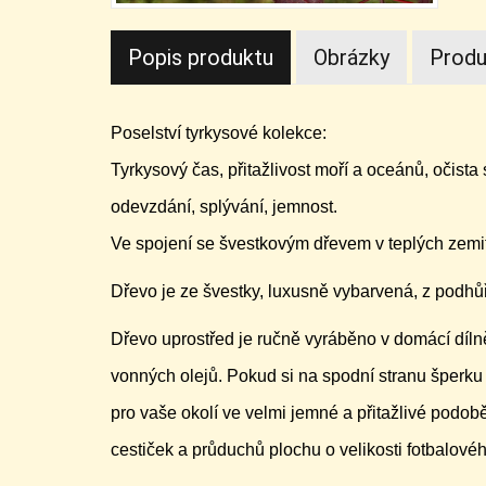
Popis produktu
Obrázky
Produ
Poselství tyrkysové kolekce:
Tyrkysový čas, přitažlivost moří a oceánů, očista
odevzdání, splývání, jemnost.
Ve spojení se švestkovým dřevem v teplých zemit
Dřevo je ze švestky, luxusně vybarvená, z podhůří
Dřevo uprostřed je ručně vyráběno v domácí díl
vonných olejů. Pokud si na spodní stranu šperku 
pro vaše okolí ve velmi jemné a přitažlivé podobě
cestiček a průduchů plochu o velikosti fotbalové