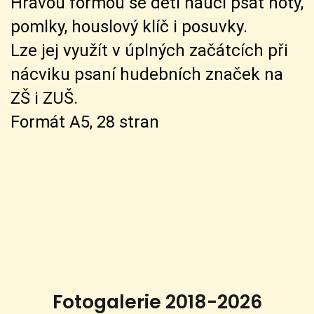
Hravou formou se děti naučí psát noty,
pomlky, houslový klíč i posuvky.
Lze jej využít v úplných začátcích při
nácviku psaní hudebních značek na
ZŠ i ZUŠ.
Formát A5, 28 stran
Fotogalerie 2018-2026