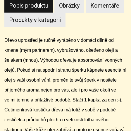
Popis produktu
Obrázky
Komentáře
Produkty v kategorii
Dřevo uprostřed je ručně vyráběno v domácí dílně od
kmene (mým partnerem), vybrušováno, ošetřeno oleji a
šelakem (mnou). Výhodou dřeva je absorbování vonných
olejů. Pokud si na spodní stranu šperku kápnete esenciální
olej s vaší osobní vůní, proměníte svůj šperk v nositele
příjemého aroma nejen pro vás, ale i pro vaše okolí ve
velmi jemné a přitažlivé podobě. Stačí 1 kapka za den :-).
Cetimentrová kostička dřeva má totiž v sobě v podobě
cestiček a průduchů plochu o velikosti fotbalového
stadionu. Vaše kůže olej zahřívá a proto je esence voňavá