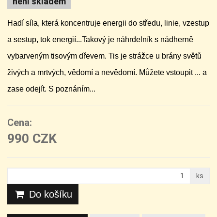
není skladem
Hadí síla, která koncentruje energii do středu, linie, vzestup
a sestup, tok energií...Takový je náhrdelník s nádherně
vybarveným tisovým dřevem. Tis je strážce u brány světů
živých a mrtvých, vědomí a nevědomí. Můžete vstoupit ... a
zase odejít. S poznáním...
Cena:
990 CZK
ks
Do košíku