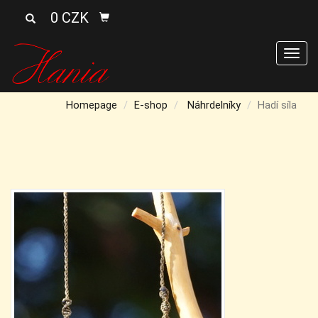
0 CZK
Men
Homepage
E-shop
Náhrdelníky
Hadí síla