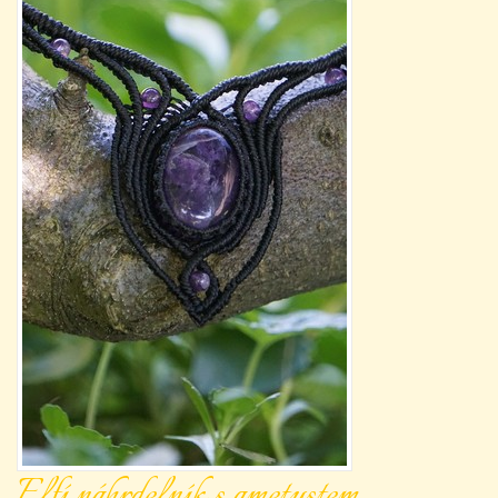
Elfí náhrdelník s ametystem