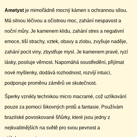
Ametyst
je mimořádně mocný kámen s ochrannou sílou.
Má silnou léčivou a očistnou moc, zahání nespavost a
noční můry. Je kamenem klidu, zahání stres a negativní
emoce, tiší strachy, vztek, obavy a zlobu, zvyšuje naděje,
zahání pocit viny, zbystřuje mysl. Je kamenem pravé, ryzí
lásky, posiluje věrnost. Napomáhá soustředění, přijímat
nové myšlenky, dodává rozhodnost, rozvíjí intuici,
podporuje proměnu záměrů ve skutečnost.
Šperky vznikly technikou micro macramé, což uzlíkování
pouze za pomoci šikovných prstů a fantasie. Používám
brazilské povoskované šňůrky, které jsou jedny z
nejkvalitnějších na světě pro svou pevnost a