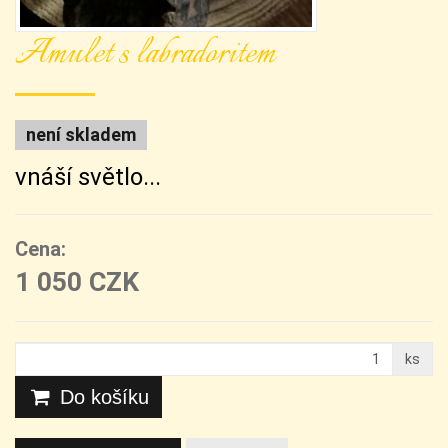
Amulet s labradoritem
není skladem
vnáší světlo...
Cena:
1 050 CZK
ks
Do košíku