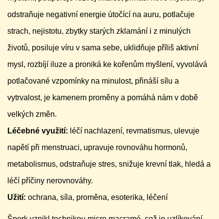
odstraňuje negativní energie útočící na auru, potlačuje
strach, nejistotu, zbytky starých zklamání i z minulých
životů, posiluje víru v sama sebe, uklidňuje příliš aktivní
mysl, rozbíjí iluze a proniká ke kořenům myšlení, vyvolává
potlačované vzpomínky na minulost, přináší sílu a
vytrvalost, je kamenem proměny a pomáhá nám v době
velkých změn.
Léčebné využití:
léčí nachlazení, revmatismus, ulevuje
napětí při menstruaci, upravuje rovnováhu hormonů,
metabolismus, odstraňuje stres, snižuje krevní tlak, hledá a
léčí příčiny nerovnováhy.
Užití:
ochrana, síla, proměna, esoterika, léčení
Šperk vznikl technikou micro macramé, což je uzlíkování