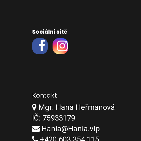
Sociální sítě
Kontakt
Mgr. Hana Heřmanová
IČ: 75933179
Hania@Hania.vip
+420 603 354 115