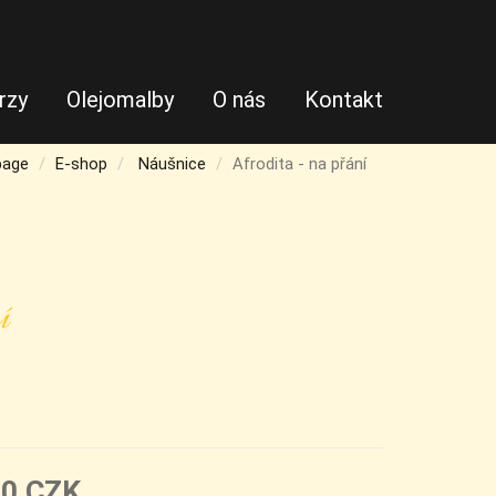
rzy
Olejomalby
O nás
Kontakt
age
E-shop
Náušnice
Afrodita - na přání
í
10 CZK