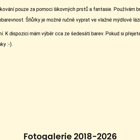
íkování pouze za pomoci šikovných prstů a fantasie. Používám br
obarevnost. Šňůrky je možné ručně vyprat ve vlažné mýdlové lázn
í. K dispozici mám výběr cca ze šedesáti barev. Pokud si přejete 
y :-).
Fotogalerie 2018-2026