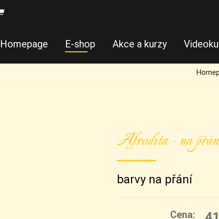
Homepage
E-shop
Akce a kurzy
Videoku
Homep
Afrodita - na přán
barvy na přání
Cena:
4