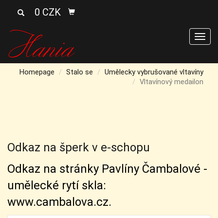
0 CZK
Men
Homepage
Stalo se
Umělecky vybrušované vltavíny
Vltavínový medailon
Odkaz na šperk v e-schopu
Odkaz na stránky Pavlíny Čambalové -
umělecké rytí skla:
www.cambalova.cz.