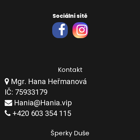
Sociální sítě
Kontakt
Mgr. Hana Heřmanová
IČ: 75933179
Hania@Hania.vip
+420 603 354 115
Šperky Duše