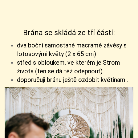
Brána se skládá ze tří částí:
dva boční samostané macramé závěsy s
lotosovými květy (2 x 65 cm)
střed s obloukem, ve kterém je Strom
života (ten se dá též odepnout).
doporučuji bránu ještě ozdobit květinami.