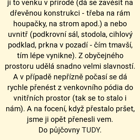
jí to venku v přírodě (dá se zavěsit na
dřevěnou konstrukci - třeba na rám
houpačky, na strom apod.) a nebo
uvnitř (podkrovní sál, stodola, cihlový
podklad, prkna v pozadí - čím tmavší,
tím lépe vynikne). Z obyčejného
prostoru udělá snadno velmi slavností.
A v případě nepřízně počasí se dá
rychle přenést z venkovního pódia do
vnitřních prostor (tak se to stalo i
nám). A na focení, když přestalo pršet,
jsme ji opět přenesli vem.
Do půjčovny
TUDY
.