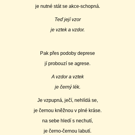
je nutné stát se akce-schopná.
Teď její vzor
je vztek a vzdor.
Pak přes podoby deprese
jí probouzí se agrese.
A vzdor a vztek
je černý lék.
Je vzpupná, ječí, nehlídá se,
je černou kněžnou v plné kráse.
na sebe hledí s nechutí,
je černo-černou labutí.