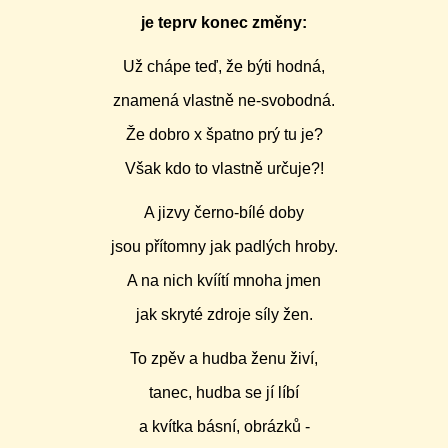
je teprv konec změny:
Už chápe teď, že býti hodná,
znamená vlastně ne-svobodná.
Že dobro x špatno prý tu je?
Však kdo to vlastně určuje?!
A jizvy černo-bílé doby
jsou přítomny jak padlých hroby.
A na nich kvíítí mnoha jmen
jak skryté zdroje síly žen.
To zpěv a hudba ženu živí,
tanec, hudba se jí líbí
a kvítka básní, obrázků -