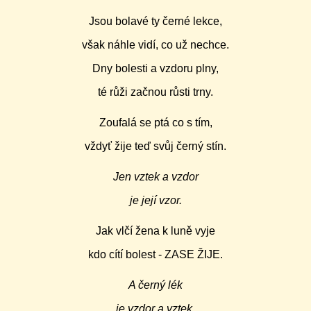
Jsou bolavé ty černé lekce,
však náhle vidí, co už nechce.
Dny bolesti a vzdoru plny,
té růži začnou růsti trny.
Zoufalá se ptá co s tím,
vždyť žije teď svůj černý stín.
Jen vztek a vzdor
je její vzor.
Jak vlčí žena k luně vyje
kdo cítí bolest - ZASE ŽIJE.
A černý lék
je vzdor a vztek.