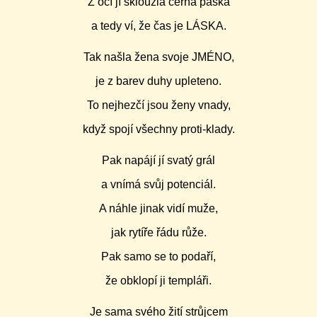
Z očí jí sklouzla černá páska
a tedy ví, že čas je LÁSKA.
Tak našla žena svoje JMÉNO,
je z barev duhy upleteno.
To nejhezčí jsou ženy vnady,
když spojí všechny proti-klady.
Pak napájí jí svatý grál
a vnímá svůj potenciál.
A náhle jinak vidí muže,
jak rytíře řádu růže.
Pak samo se to podaří,
že obklopí ji templáři.
Je sama svého žití strůjcem