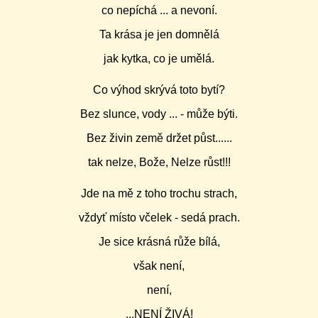
co nepíchá ... a nevoní.
Ta krása je jen domnělá
jak kytka, co je umělá.
Co výhod skrývá toto bytí?
Bez slunce, vody ... - může býti.
Bez živin země držet půst......
tak nelze, Bože, Nelze růst!!!
Jde na mě z toho trochu strach,
vždyť místo včelek - sedá prach.
Je sice krásná růže bílá,
však není,
není,
...NENÍ ŽIVÁ!