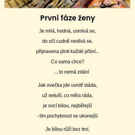
První fáze ženy
Je milá, hodná, usmívá se,
do očí cudně nedívá se,
připravena plnit každé přání...
Co sama chce?
... to nemá zdání
Jak ovečka jde uvnitř stáda,
už netuší, co měla ráda,
je ovcí bílou, nejbělejší
- tím pochybnost se ukonejší.
Je bílou růží bez trní,