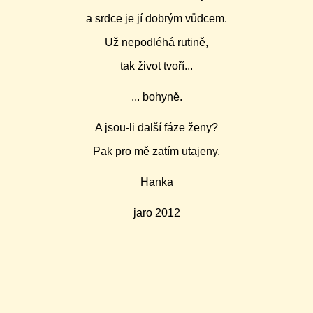
a srdce je jí dobrým vůdcem.
Už nepodléhá rutině,
tak život tvoří...
... bohyně.
A jsou-li další fáze ženy?
Pak pro mě zatím utajeny.
Hanka
jaro 2012