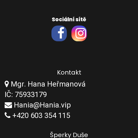
Sociální sítě
Kontakt
Mgr. Hana Heřmanová
IČ: 75933179
Hania@Hania.vip
+420 603 354 115
Šperky Duše