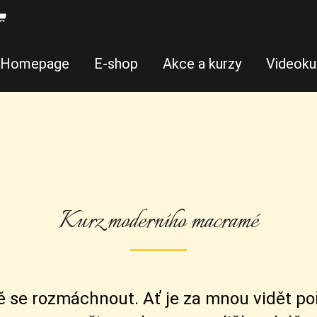
Homepage
E-shop
Akce a kurzy
Videoku
Kurz moderního macramé
ně se rozmáchnout. Ať je za mnou vidět poř