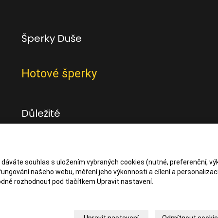
Šperky Duše
Hotové šperky
Důležité
Obchodní podmínky
Zásady zpracování osbních údajů
s dáváte souhlas s uložením vybraných cookies (nutné, preferenční, vý
ungování našeho webu, měření jeho výkonnosti a cílení a personalizaci
dně rozhodnout pod tlačítkem Upravit nastavení.