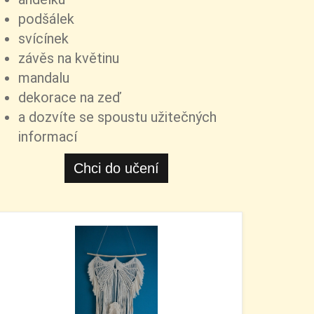
podšálek
svícínek
závěs na květinu
mandalu
dekorace na zeď
a dozvíte se spoustu užitečných
informací
Chci do učení