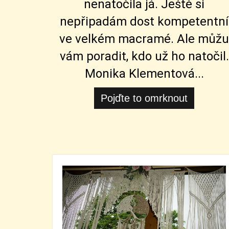
nenatočila já. Ještě si
nepřipadám dost kompetentní
ve velkém macramé. Ale můžu
vám poradit, kdo už ho natočil.
Monika Klementová...
Pojďte to omrknout