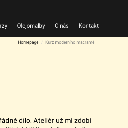
rzy
Olejomalby
O nás
Kontakt
Homepage
Kurz moderního macramé
ádné dílo. Ateliér už mi zdobí