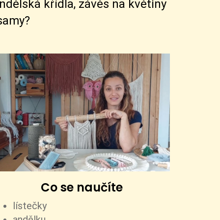
ndělská křídla, závěs na květiny
 samy?
Co se naučíte
lístečky
andělku