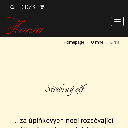
0 CZK
Men
Homepage
O mně
Elfka
Stříbrný elf
...za úplňkových nocí rozsévající