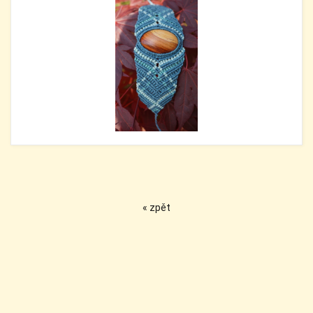
« zpět