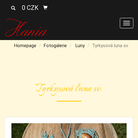
0 CZK
Men
Homepage
Fotogalerie
Luny
Tyrkysová luna sv.
Tyrkysová luna sv.