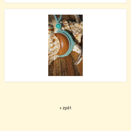
« zpět