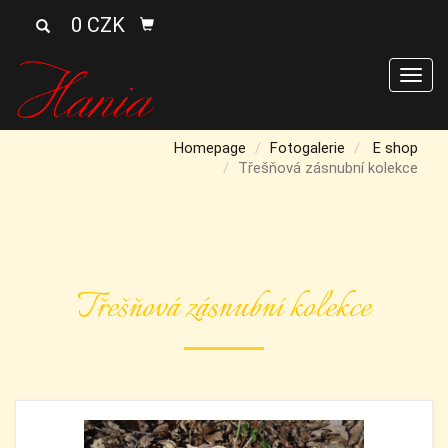
0 CZK
Men
Homepage
Fotogalerie
E shop
Třešňová zásnubní kolekce
Třešňová zásnubní kolekce