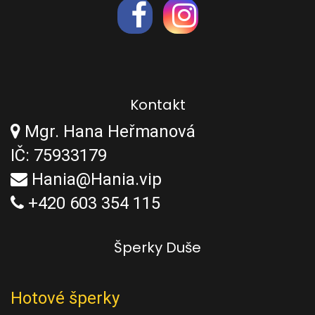
Kontakt
Mgr. Hana Heřmanová
IČ: 75933179
Hania@Hania.vip
+420 603 354 115
Šperky Duše
Hotové šperky