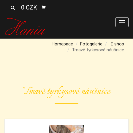
0 CZK
Men
Homepage
Fotogalerie
E shop
Tmavě tyrkysové náušnice
Tmavě tyrkysové náušnice