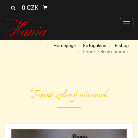
0 CZK
Men
Homepage
Fotogalerie
E shop
Temně zelený náramek
Temně zelený náramek