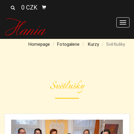
0 CZK
Men
Homepage
Fotogalerie
Kurzy
Světlušky
Světlušky