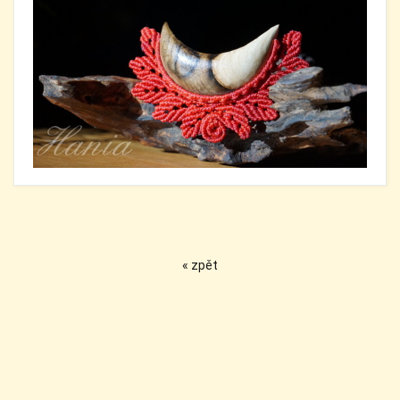
« zpět