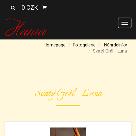
0 CZK
Men
Homepage
Fotogalerie
Náhrdelníky
Svatý Grál - Luna
Svatý Grál - Luna