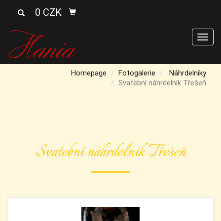
0 CZK
Men
Homepage
Fotogalerie
Náhrdelníky
Svatební náhrdelník Třešeň
Svatební náhrdelník Třešeň