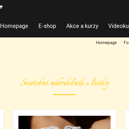
Homepage
E-shop
Akce a kurzy
Videoku
Homepage
Fo
Svatební náhrdelník s lístky