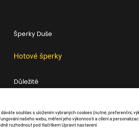
Šperky Duše
Hotové šperky
Důležité
Obchodní podmínky
Zásady zpracování osbních údajů
s dáváte souhlas s uložením vybraných cookies (nutné, preferenční, vý
ungování našeho webu, měření jeho výkonnosti a cílení a personalizaci
dně rozhodnout pod tlačítkem Upravit nastavení.