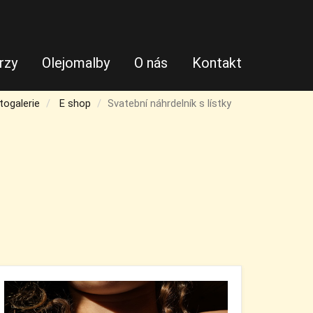
rzy
Olejomalby
O nás
Kontakt
togalerie
E shop
Svatební náhrdelník s lístky