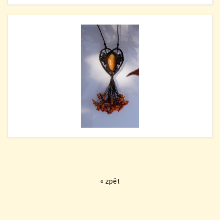
« zpět