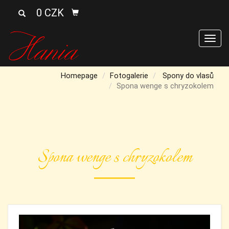
0 CZK
Men
Homepage
Fotogalerie
Spony do vlasů
Spona wenge s chryzokolem
Spona wenge s chryzokolem