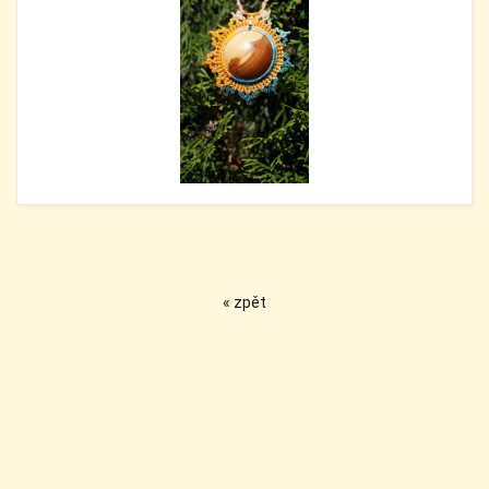
« zpět