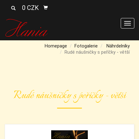
0 CZK
Men
Homepage
Fotogalerie
Náhrdelníky
Rudé náušničky s peříčky - větší
Rudé náušničky s peříčky - větší