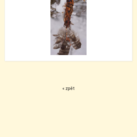
« zpět