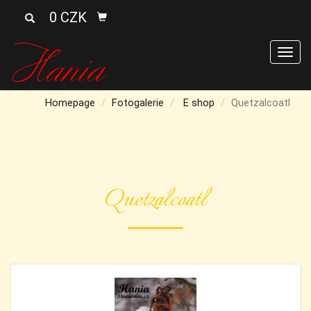
0 CZK
Men
Homepage
Fotogalerie
E shop
Quetzalcoatl
Quetzalcoatl