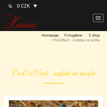
0 CZK
Men
Homepage
Fotogalerie
E shop
ProCitNutí - ozdoba na nožku
ProCitNutí - ozdoba na nožku