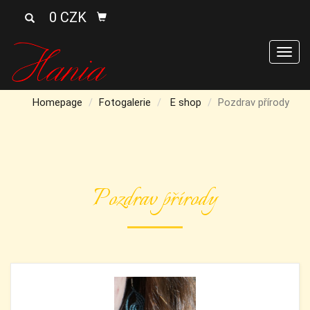
0 CZK
Men
Homepage
Fotogalerie
E shop
Pozdrav přírody
Pozdrav přírody