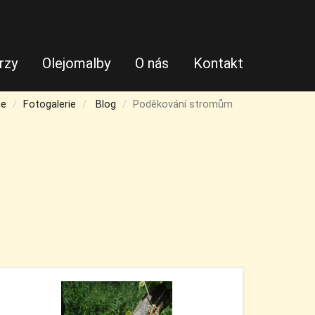
rzy
Olejomalby
O nás
Kontakt
e
Fotogalerie
Blog
Poděkování stromům