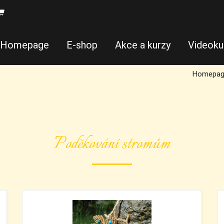
Homepage
E-shop
Akce a kurzy
Videoku
Homepag
Poděkování stromům