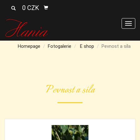
0 CZK
Men
Homepage
Fotogalerie
E shop
Pevnost a síla
Pevnost a síla