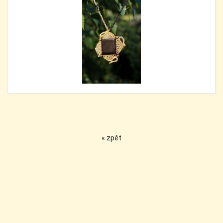
« zpět