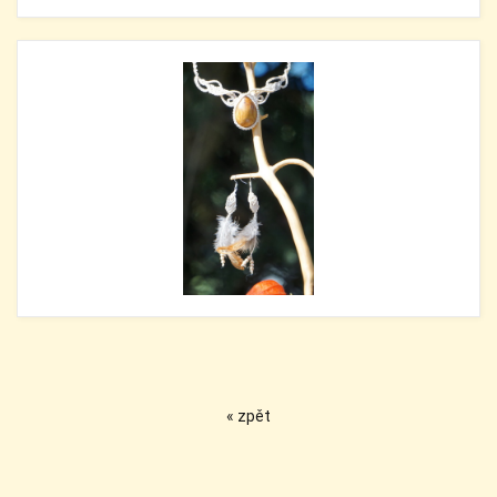
« zpět