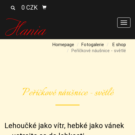
0 CZK
Men
Homepage
Fotogalerie
E shop
Peříčkové náušnice - světlé
Peříčkové náušnice - světlé
Lehoučké jako vítr, hebké jako vánek