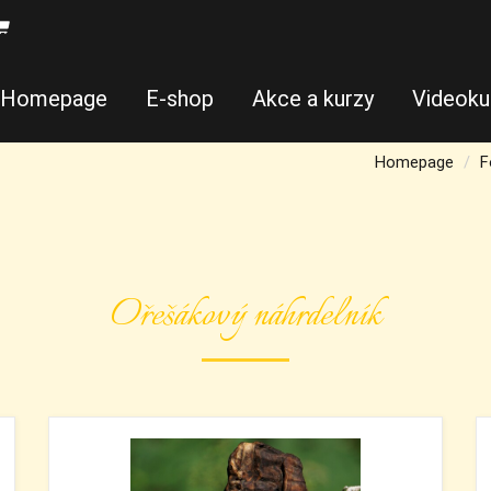
Homepage
E-shop
Akce a kurzy
Videoku
Homepage
F
Ořešákový náhrdelník