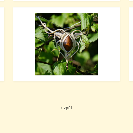
« zpět