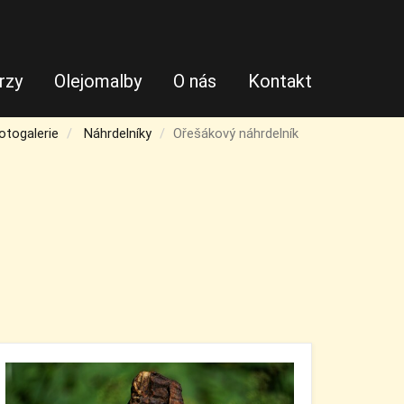
rzy
Olejomalby
O nás
Kontakt
otogalerie
Náhrdelníky
Ořešákový náhrdelník