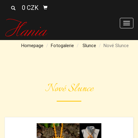
0 CZK
Men
Homepage
Fotogalerie
Slunce
Nové Slunce
Nové Slunce