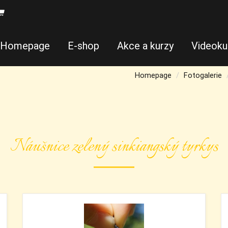
Homepage
E-shop
Akce a kurzy
Videoku
Homepage
Fotogalerie
Náušnice zelený sinkiangský tyrkys