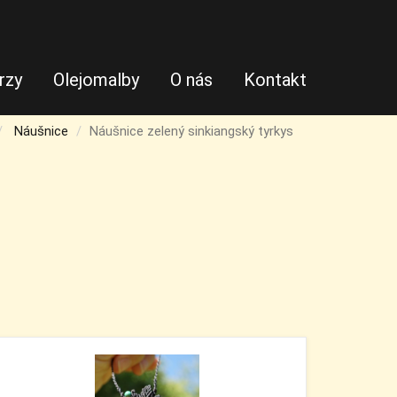
rzy
Olejomalby
O nás
Kontakt
Náušnice
Náušnice zelený sinkiangský tyrkys