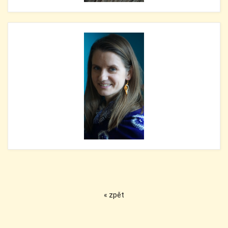
« zpět