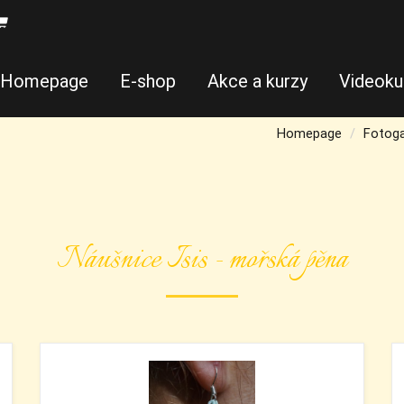
Homepage
E-shop
Akce a kurzy
Videoku
Homepage
Fotoga
Náušnice Isis - mořská pěna