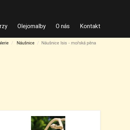
rzy
Olejomalby
O nás
Kontakt
lerie
Náušnice
Náušnice Isis - mořská pěna