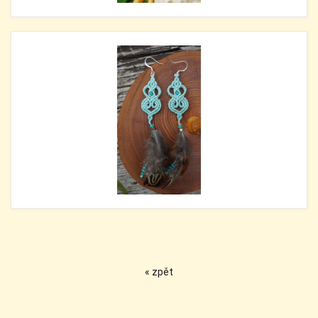
« zpět