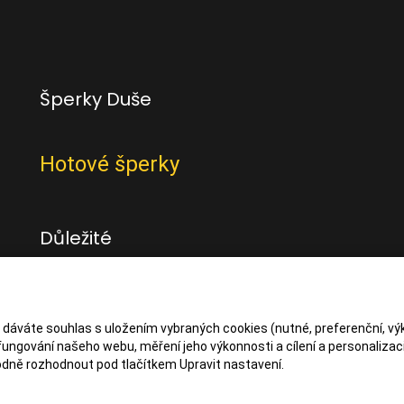
Šperky Duše
Hotové šperky
Důležité
Obchodní podmínky
Zásady zpracování osbních údajů
s dáváte souhlas s uložením vybraných cookies (nutné, preferenční, vý
ungování našeho webu, měření jeho výkonnosti a cílení a personalizaci
dně rozhodnout pod tlačítkem Upravit nastavení.