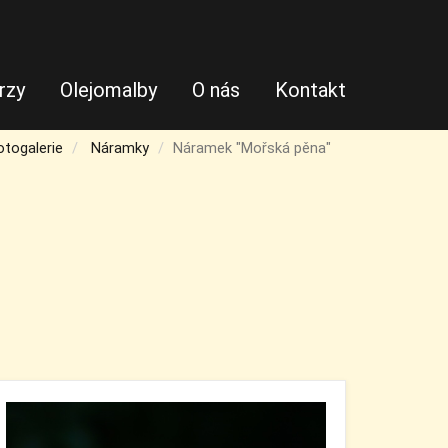
rzy
Olejomalby
O nás
Kontakt
otogalerie
Náramky
Náramek "Mořská pěna"