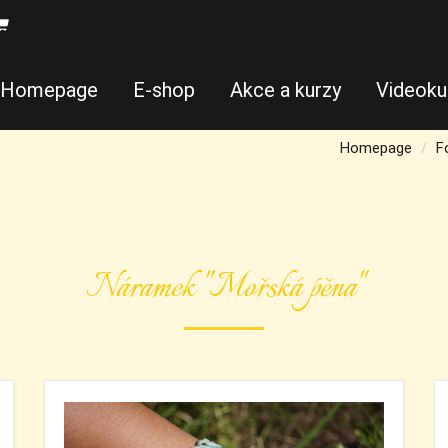
Homepage
E-shop
Akce a kurzy
Videoku
Homepage
F
Náramek "Mořská pěna"