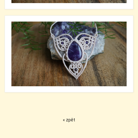
« zpět