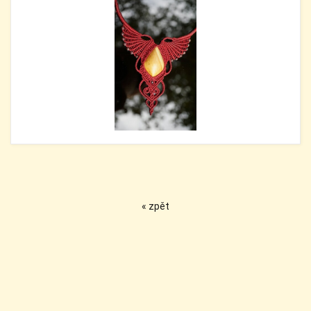
« zpět