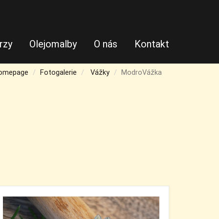
rzy
Olejomalby
O nás
Kontakt
omepage
Fotogalerie
Vážky
ModroVážka