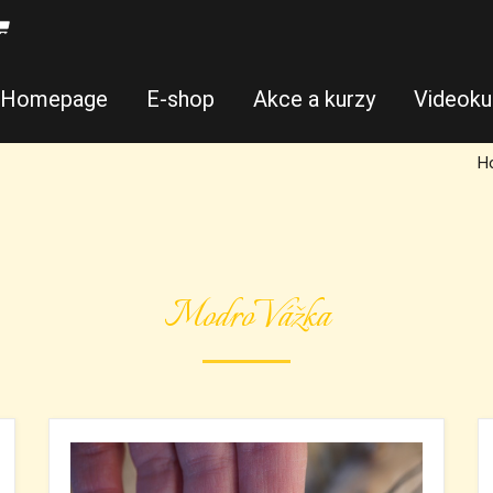
Homepage
E-shop
Akce a kurzy
Videoku
H
ModroVážka