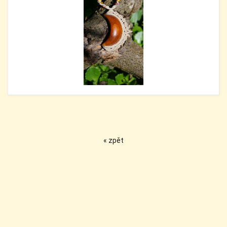
« zpět