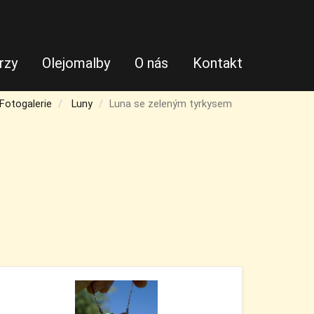
rzy
Olejomalby
O nás
Kontakt
Fotogalerie
Luny
Luna se zeleným tyrkysem