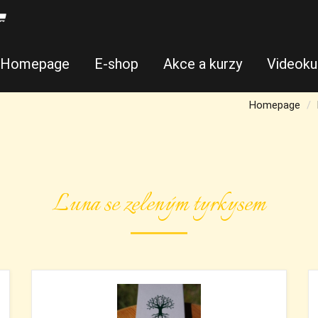
Homepage
E-shop
Akce a kurzy
Videoku
Homepage
Luna se zeleným tyrkysem