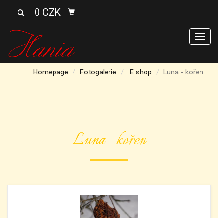
0 CZK
Men
Homepage
Fotogalerie
E shop
Luna - kořen
Luna - kořen